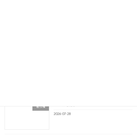
2026-07-31
競業避止義務
その他
2026-07-30
商標類否判断事例NO34
商標
2026-07-29
著作権侵害
著作権
2026-07-28