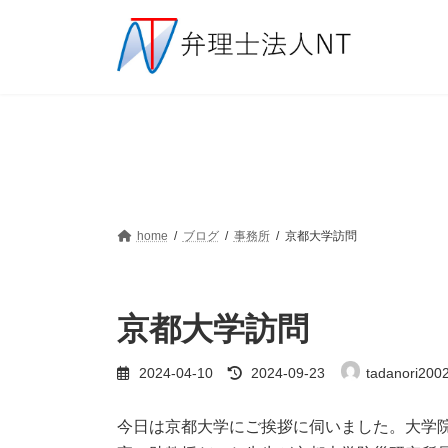
コ
ナ
ン
ビ
テ
ゲ
ン
ー
ツ
シ
へ
ョ
ス
ン
キ
に
ッ
移
プ
動
home
ブログ
事務所
京都大学訪問
京都大学訪問
最
2024-04-10
2024-09-23
tadanori2002
終
更
新
今日は京都大学にご挨拶に伺いました。大学
日