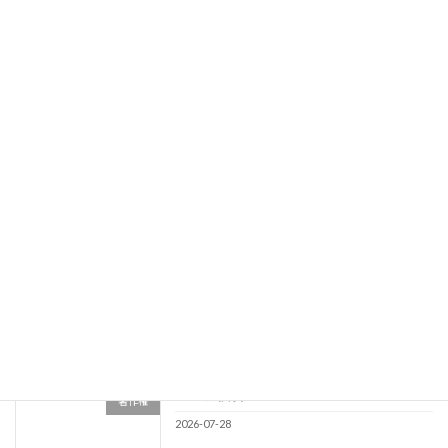
3期目4カ月を終えて
事務所
2026-07-31
競業避止義務
その他
2026-07-30
商標類否判断事例NO34
商標
2026-07-29
著作権侵害
著作権
2026-07-28