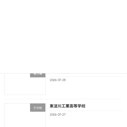
競業避止義務
その他
2026-07-30
商標類否判断事例NO34
商標
2026-07-29
著作権侵害
著作権
2026-07-28
東淀川工業高等学校
その他
2026-07-27