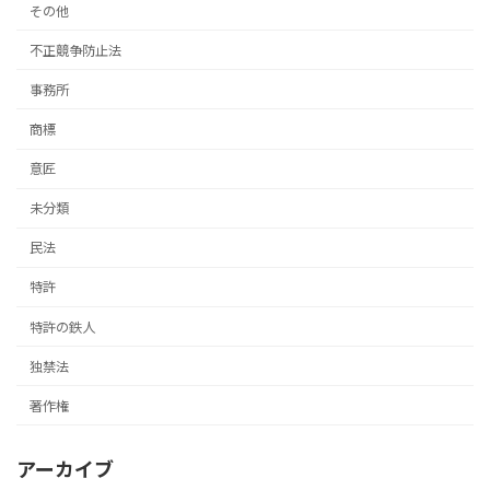
その他
不正競争防止法
事務所
商標
意匠
未分類
民法
特許
特許の鉄人
独禁法
著作権
アーカイブ