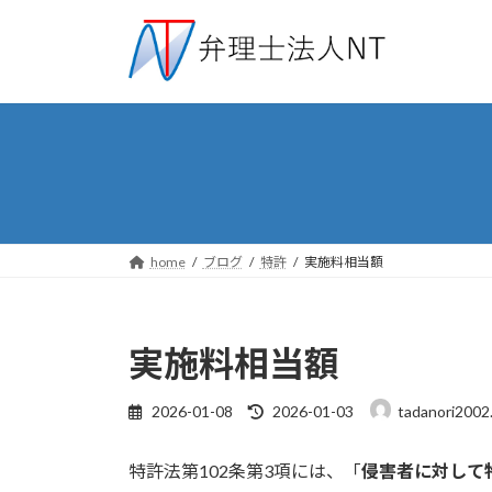
コ
ナ
ン
ビ
テ
ゲ
ン
ー
ツ
シ
へ
ョ
ス
ン
キ
に
ッ
移
プ
動
home
ブログ
特許
実施料相当額
実施料相当額
最
2026-01-08
2026-01-03
tadanori2002
終
更
特許法第102条第3項には、「
侵害者に対して
新