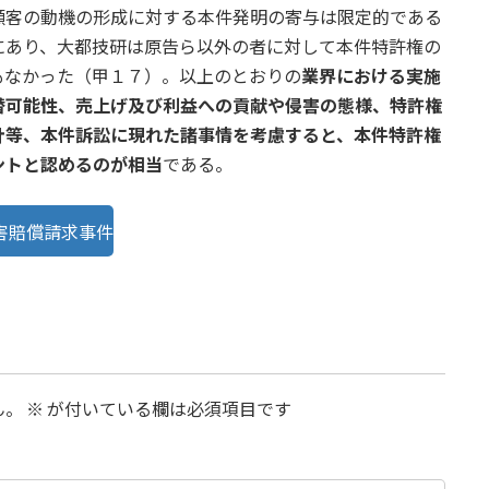
顧客の動機の形成に対する本件発明の寄与は限定的である
にあり、大都技研は原告ら以外の者に対して本件特許権の
もなかった（甲１７）。以上のとおりの
業界における実施
替可能性、売上げ及び利益への貢献や侵害の態様、特許権
針等、本件訴訟に現れた諸事情を考慮すると、本件特許権
ントと認めるのが相当
である。
害賠償請求事件
ん。
※
が付いている欄は必須項目です