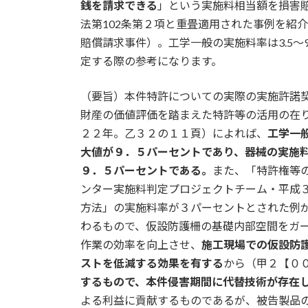
日
銭を請求できる
」という実施料相当額を損害
時
法第102条第２項と重畳適用された事例を紹
:
賠償請求事件）。工学一般の実施料率は3.5～
定する際の参考になります。
（要旨）本件特許についての実際の実施許諾
財産の価値評価を踏まえた特許等の活用の在
２２年。乙３２の１１頁）によれば、
工学一
大値が９．５パーセントであり、器械の実施
９．５パーセントである。
また、「特許権等
ンター実施料判定プロジェクトチーム・平成
方法」の実施料率が３パーセントとされた例
わるもので、仮設防護柵の基礎内部空間をガ
作業の効率を向上させ、
施工現場での仮設防
ストを低減する効果を有する
から（甲２【０
するもので、本件侵害期間に代替技術が存在
よる利益に貢献するものであるが、被告製品