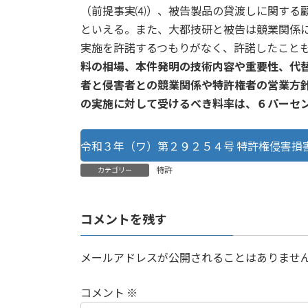
（前提事実⑷）、被告製品の貸渡しに関する
といえる。また、大都技研と被告は競業関係
実施を許諾するつもりがなく、許諾したこと
料の相場、本件発明の技術内容や重要性、代
者と侵害者との競業関係や特許権者の営業方
の実施に対して受けるべき料率は、６パーセ
令和３年（ワ）第２９２５４号 特許権侵害損
特許
カテゴリー
コメントを残す
メールアドレスが公開されることはありませ
コメント
※