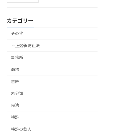
カテゴリー
その他
不正競争防止法
事務所
商標
意匠
未分類
民法
特許
特許の鉄人