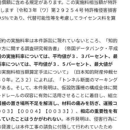
賠償額に含める規定があります。この実施料相当額が特許
介します（令和３年（ワ）第２９２５４号 特許権侵害損害
9.5％であり、代替可能性等を考慮してライセンス料を算
契約の実施料率は本件訴訟に現れていないところ、「知的
り方に関する調査研究報告書」（帝国データバンク・平成
般の実施料率については、平均値が３．３パーセント、最
料率については、平均値が３．５パーセント、最大値が
の実施料相当額算定手法について」（日本知的財産仲裁セ
３０年。乙３２）によれば、「トンネル断面のマーキング
がある。そして、本件発明は、仮設防護柵の構成全体に関
ードレールの収容に有効に活用させることに着目し、組立
護柵の置き場所不足を解消し、材料の痛みを防ぎ、運搬コ
００３】【０００４】【００３３】）、
相応の重要性を有
していたことはうかがわれない
。本件発明は、侵害行為に
の貸渡しは本件工事の請負に付随して行われていたため