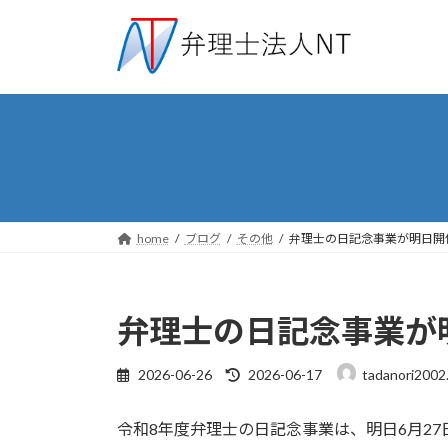
コ
ナ
ン
ビ
テ
ゲ
ン
ー
ツ
シ
へ
ョ
ス
ン
キ
に
ッ
移
プ
動
home
ブログ
その他
弁理士の日記念事業が明日開
弁理士の日記念事業が
最
2026-06-26
2026-06-17
tadanori2002
終
更
令和8年度弁理士の日記念事業は、明日6月2
新