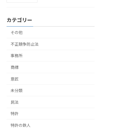
カテゴリー
その他
不正競争防止法
事務所
商標
意匠
未分類
民法
特許
特許の鉄人