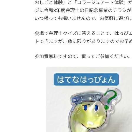
日
おしごと体験」と「コラージュアート体験」
時
ジに令和8年度弁理士の日記念事業のチラシが
:
いつ帰っても構いませんので、お気軽に遊び
会場で弁理士クイズに答えることで、
はっぴ
トできますが、数に限りがありますのでお早
参加費無料ですので、奮ってご参加ください