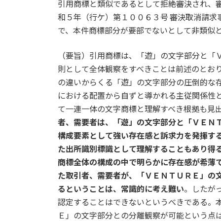
日
引用商標と類似であるとして拒絶審決され、
時
和５年（行ケ）第１００６３号 審決取消請求
:
で、本件商標部分が要部でないとして非類似
（要旨）引用商標は、「遊」の文字部分と「
則として全体観察をすべきことは前述のとお
の違いからくる「遊」の文字部分の圧倒的な
における配置から自ずと導かれる主従関係性
て一連一体の文字商標と理解すべき根拠も見
者、需要者は、「遊」の文字部分と「ＶＥＮ
構成要素として強い存在感と訴求力を発揮す
た出所識別標識として理解することもあり得
商標全体の構成の中で明らかに存在感が希薄
た取引者、需要者が、「ＶＥＮＴＵＲＥ」の
るということは、常識的に考え難い
。したが
認定することはできないというべきである。
Ｅ」の文字部分との分離観察が可能という点