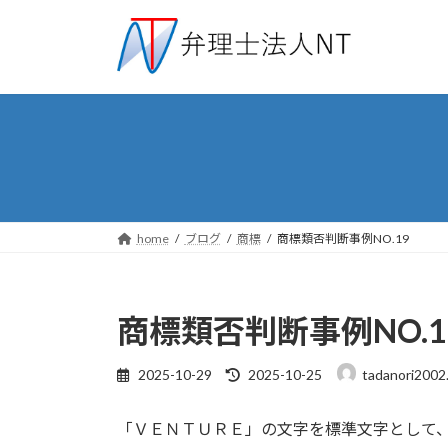
コ
ナ
ン
ビ
テ
ゲ
ン
ー
ツ
シ
へ
ョ
ス
ン
キ
に
ッ
移
プ
動
home
ブログ
商標
商標類否判断事例NO.19
商標類否判断事例NO.1
最
2025-10-29
2025-10-25
tadanori2002
終
更
「ＶＥＮＴＵＲＥ」の文字を標準文字として
新