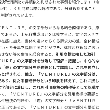
審決取消訴訟で非類似と判断された事例を紹介します（令
事件）。引用商標は結合商標であり、分離観察すること
と判断されています。
ＶＥＮＴＵＲＥ」の文字部分からなる結合商標であり、原
りであるが、上記各構成部分を比較すると、文字の大きさ
存在感に加え、書体の違いからくる訴求力の差、全体構成
といった要素を指摘することができ、称呼及び観念におい
出せない等の事情を総合すると、
引用商標に接した取引
ＴＵＲＥ」の文字部分を分離して理解・把握し、中心的な
る「遊」の文字部分を略称等として認識し、これを独立し
る
と解される。
他方、「ＶＥＮＴＵＲＥ」の文字部分は、
であり、従たる構成部分という印象を拭えず、これに接し
文字部分に着目し、これを引用商標の略称等として認識す
って、「ＶＥＮＴＵＲＥ」の文字部分を引用商標の要部と
本件審決の判断中、「遊」の文字部分と「ＶＥＮＴＵＲ
は正当であるが、「ＶＥＮＴＵＲＥ」の文字部分を要部と