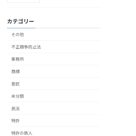
カテゴリー
その他
不正競争防止法
事務所
商標
意匠
未分類
民法
特許
特許の鉄人