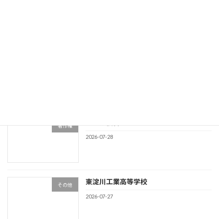
競業避止義務
その他
2026-07-30
商標類否判断事例NO34
商標
2026-07-29
著作権侵害
著作権
2026-07-28
東淀川工業高等学校
その他
2026-07-27